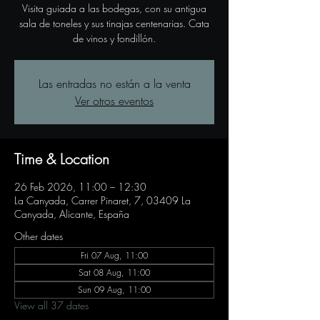
Visita guiada a las bodegas, con su antigua
sala de toneles y sus tinajas centenarias. Cata
de vinos y fondillón.
Las entradas no están a la venta
Ver otros eventos
Time & Location
26 Feb 2026, 11:00 – 12:30
La Canyada, Carrer Pinaret, 7, 03409 La
Canyada, Alicante, España
Other dates
Fri 07 Aug, 11:00
Sat 08 Aug, 11:00
Sun 09 Aug, 11:00
View all 37 dates