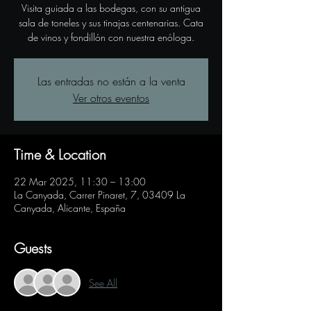
Visita guiada a las bodegas, con su antigua
sala de toneles y sus tinajas centenarias. Cata
de vinos y fondillón con nuestra enóloga.
Las entradas no están a la venta
Ver otros eventos
Time & Location
22 Mar 2025, 11:30 – 13:00
La Canyada, Carrer Pinaret, 7, 03409 La
Canyada, Alicante, España
Guests
See All