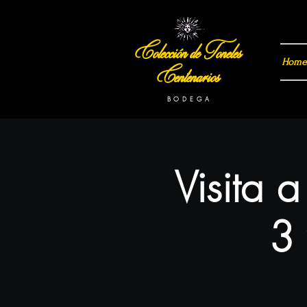
Colección de Toneles
Home
Centenarios
B O D E G A
Visita 
3 