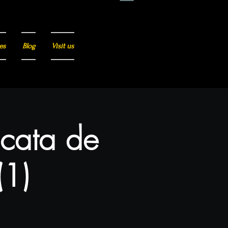
es
Blog
Visit us
 cata de
(1)