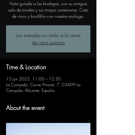
Visita guiada a las bodegas, con su antigua
sala de toneles y sus tinajas centenarias. Cata
de vinos y fondillón con nuestra enóloga.
Las entradas no están a la venta
Ver otros eventos
Time & Location
15 Jun 2025, 11:00 – 12:30
La Canyada, Carrer Pinaret, 7, 03409 La
Canyada, Alicante, España
About the event