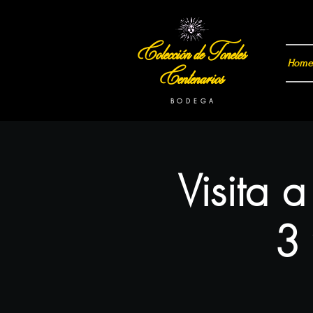
Colección de Toneles
Home
Centenarios
B O D E G A
Visita 
3 