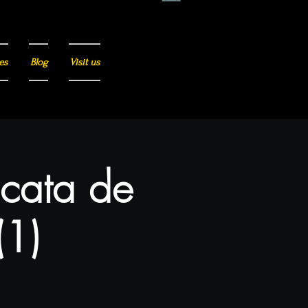
es
Blog
Visit us
 cata de
(1)