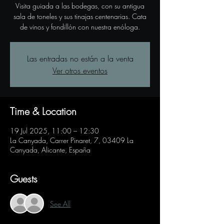
Visita guiada a las bodegas, con su antigua
sala de toneles y sus tinajas centenarias. Cata
de vinos y fondillón con nuestra enóloga.
Las entradas no están a la venta
Ver otros eventos
Time & Location
19 Jul 2025, 11:00 – 12:30
La Canyada, Carrer Pinaret, 7, 03409 La
Canyada, Alicante, España
Guests
See All