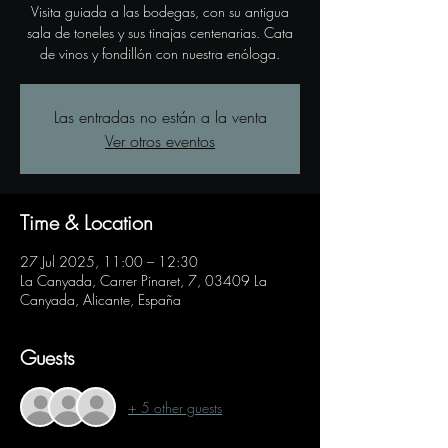
Visita guiada a las bodegas, con su antigua
sala de toneles y sus tinajas centenarias. Cata
de vinos y fondillón con nuestra enóloga.
Las entradas no están a la venta
Ver otros eventos
Time & Location
27 Jul 2025, 11:00 – 12:30
La Canyada, Carrer Pinaret, 7, 03409 La
Canyada, Alicante, España
Guests
+ 5 other guests