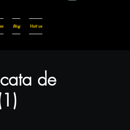
es
Blog
Visit us
 cata de
(1)