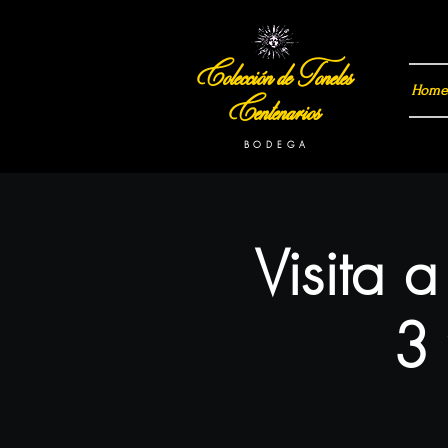
Colección de Toneles
Home
Centenarios
B O D E G A
Visita 
3 