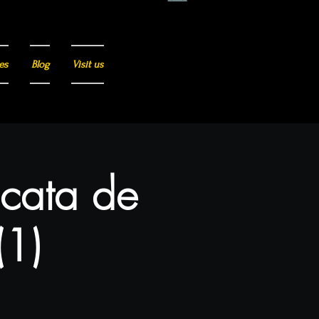
es
Blog
Visit us
 cata de
(1)