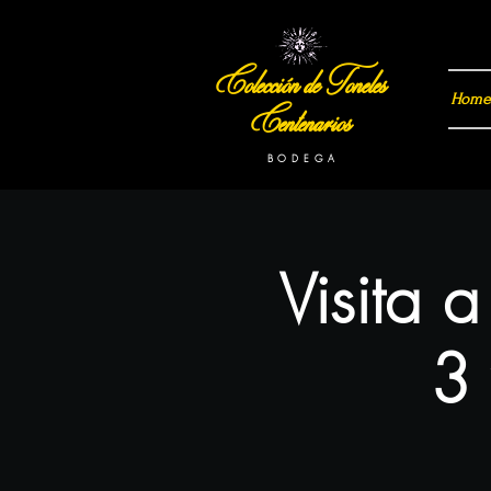
Colección de Toneles
Home
Centenarios
B O D E G A
Visita 
3 