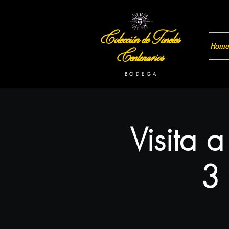
Colección de Toneles
Home
Centenarios
B O D E G A
Visita 
3 