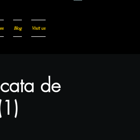
es
Blog
Visit us
 cata de
(1)