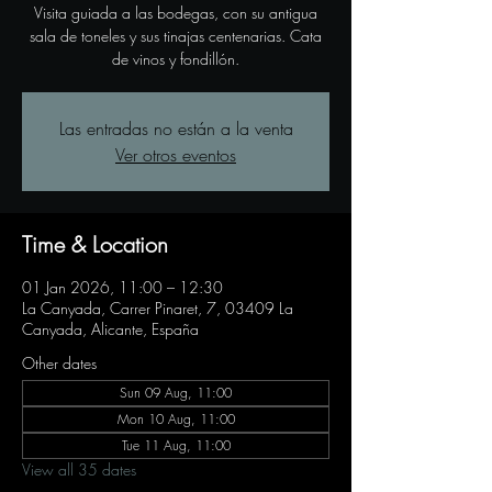
Visita guiada a las bodegas, con su antigua
sala de toneles y sus tinajas centenarias. Cata
de vinos y fondillón.
Las entradas no están a la venta
Ver otros eventos
Time & Location
01 Jan 2026, 11:00 – 12:30
La Canyada, Carrer Pinaret, 7, 03409 La
Canyada, Alicante, España
Other dates
Sun 09 Aug, 11:00
Mon 10 Aug, 11:00
Tue 11 Aug, 11:00
View all 35 dates