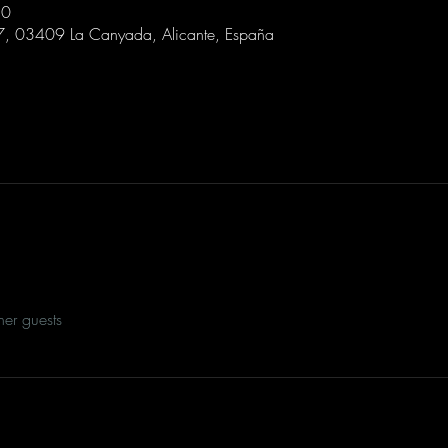
30
 7, 03409 La Canyada, Alicante, España
her guests