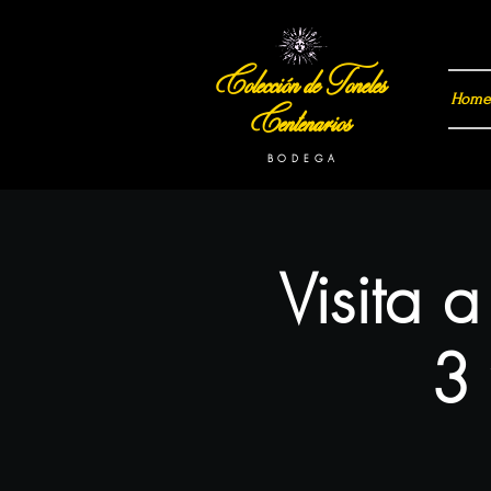
Colección de Toneles
Home
Centenarios
B O D E G A
Visita 
3 