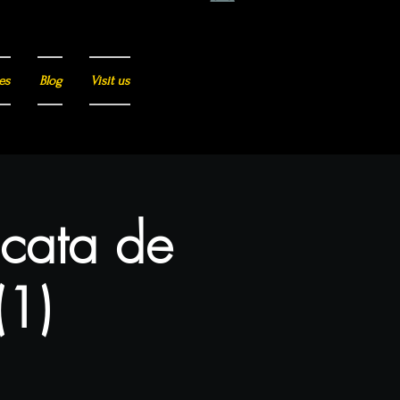
es
Blog
Visit us
 cata de
(1)