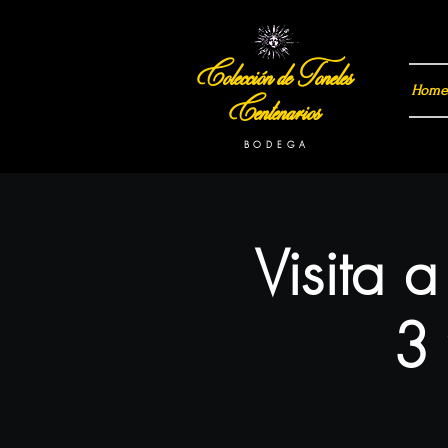
Colección de Toneles
Home
Centenarios
B O D E G A
Visita 
3 