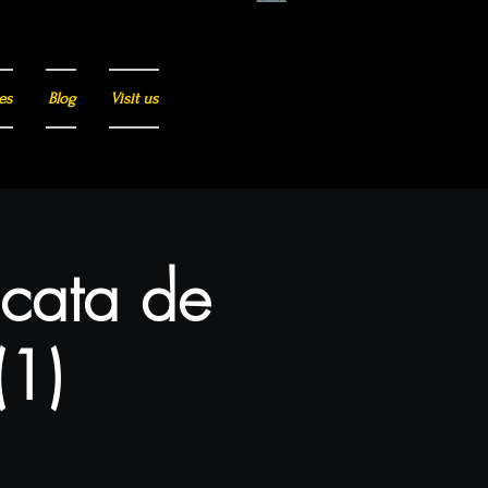
es
Blog
Visit us
 cata de
(1)