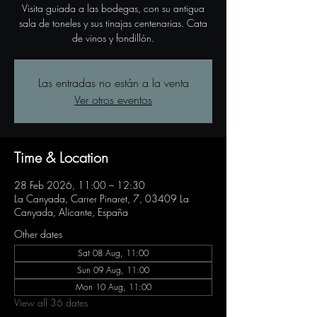
Visita guiada a las bodegas, con su antigua
sala de toneles y sus tinajas centenarias. Cata
de vinos y fondillón.
Las entradas no están a la venta
Ver otros eventos
Time & Location
28 Feb 2026, 11:00 – 12:30
La Canyada, Carrer Pinaret, 7, 03409 La
Canyada, Alicante, España
Other dates
Sat 08 Aug, 11:00
Sun 09 Aug, 11:00
Mon 10 Aug, 11:00
View all 36 dates