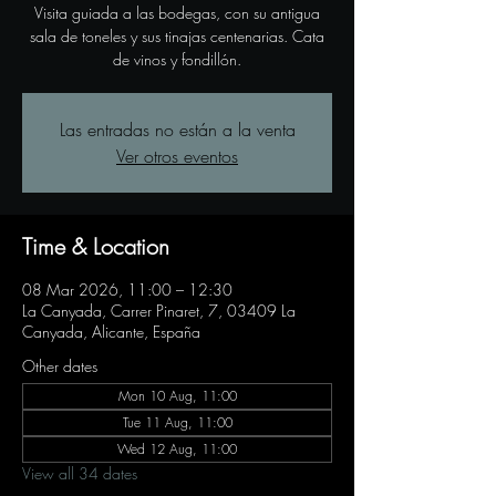
Visita guiada a las bodegas, con su antigua
sala de toneles y sus tinajas centenarias. Cata
de vinos y fondillón.
Las entradas no están a la venta
Ver otros eventos
Time & Location
08 Mar 2026, 11:00 – 12:30
La Canyada, Carrer Pinaret, 7, 03409 La
Canyada, Alicante, España
Other dates
Mon 10 Aug, 11:00
Tue 11 Aug, 11:00
Wed 12 Aug, 11:00
View all 34 dates