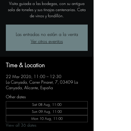
Visita guiada a las bodegas, con su antigua
sala de toneles y sus tinajas centenarias. Cata
de vinos y fondillón.
Las entradas no están a la venta
Ver otros eventos
Time & Location
22 Mar 2026, 11:00 – 12:30
La Canyada, Carrer Pinaret, 7, 03409 La
Canyada, Alicante, España
Other dates
Sat 08 Aug, 11:00
Sun 09 Aug, 11:00
Mon 10 Aug, 11:00
View all 36 dates