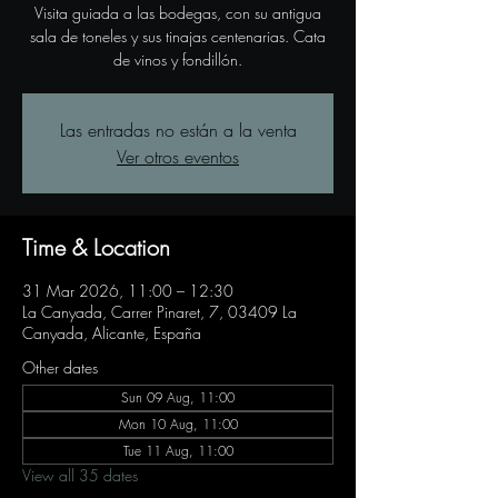
Visita guiada a las bodegas, con su antigua
sala de toneles y sus tinajas centenarias. Cata
de vinos y fondillón.
Las entradas no están a la venta
Ver otros eventos
Time & Location
31 Mar 2026, 11:00 – 12:30
La Canyada, Carrer Pinaret, 7, 03409 La
Canyada, Alicante, España
Other dates
Sun 09 Aug, 11:00
Mon 10 Aug, 11:00
Tue 11 Aug, 11:00
View all 35 dates