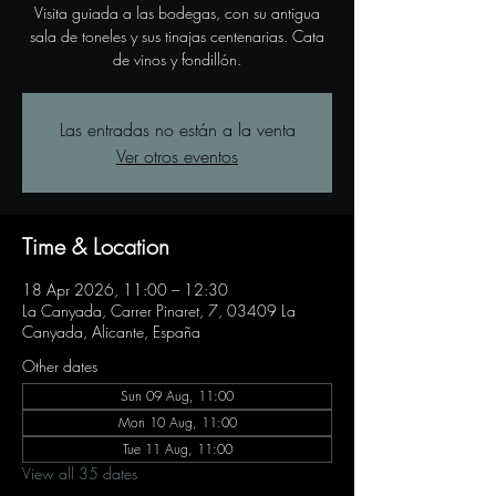
Visita guiada a las bodegas, con su antigua
sala de toneles y sus tinajas centenarias. Cata
de vinos y fondillón.
Las entradas no están a la venta
Ver otros eventos
Time & Location
18 Apr 2026, 11:00 – 12:30
La Canyada, Carrer Pinaret, 7, 03409 La
Canyada, Alicante, España
Other dates
Sun 09 Aug, 11:00
Mon 10 Aug, 11:00
Tue 11 Aug, 11:00
View all 35 dates