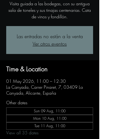
Visita guiada a las bodegas, con su antigua
sala de toneles y sus tinajas centenarias. Cata
de vinos y fondillón.
Las entradas no están a la venta
Ver otros eventos
Time & Location
01 May 2026, 11:00 – 12:30
La Canyada, Carrer Pinaret, 7, 03409 La
Canyada, Alicante, España
Other dates
Sun 09 Aug, 11:00
Mon 10 Aug, 11:00
Tue 11 Aug, 11:00
View all 35 dates