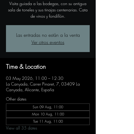
Visita guiada a las bodegas, con su antigua
sala de toneles y sus tinajas centenarias. Cata
de vinos y fondillón.
Las entradas no están a la venta
Ver otros eventos
Time & Location
03 May 2026, 11:00 – 12:30
La Canyada, Carrer Pinaret, 7, 03409 La
Canyada, Alicante, España
Other dates
Sun 09 Aug, 11:00
Mon 10 Aug, 11:00
Tue 11 Aug, 11:00
View all 35 dates