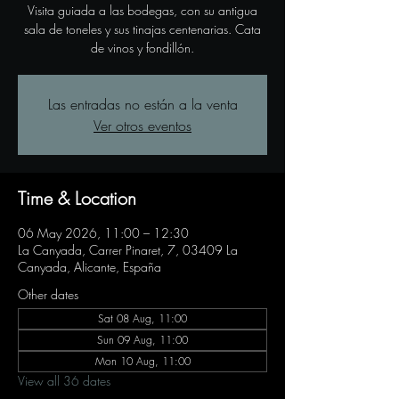
Visita guiada a las bodegas, con su antigua
sala de toneles y sus tinajas centenarias. Cata
de vinos y fondillón.
Las entradas no están a la venta
Ver otros eventos
Time & Location
06 May 2026, 11:00 – 12:30
La Canyada, Carrer Pinaret, 7, 03409 La
Canyada, Alicante, España
Other dates
Sat 08 Aug, 11:00
Sun 09 Aug, 11:00
Mon 10 Aug, 11:00
View all 36 dates