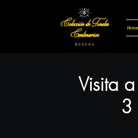
Colección de Toneles
Home
Centenarios
B O D E G A
Visita 
3 