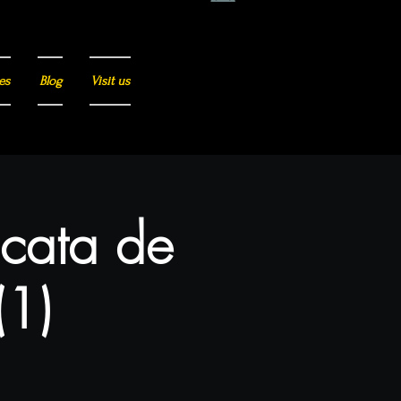
es
Blog
Visit us
 cata de
(1)