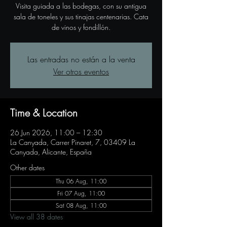
Visita guiada a las bodegas, con su antigua
sala de toneles y sus tinajas centenarias. Cata
de vinos y fondillón.
Las entradas no están a la venta
Ver otros eventos
Time & Location
26 Jun 2026, 11:00 – 12:30
La Canyada, Carrer Pinaret, 7, 03409 La
Canyada, Alicante, España
Other dates
Thu 06 Aug, 11:00
Fri 07 Aug, 11:00
Sat 08 Aug, 11:00
View all 38 dates