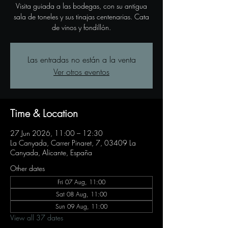
Visita guiada a las bodegas, con su antigua
sala de toneles y sus tinajas centenarias. Cata
de vinos y fondillón.
Las entradas no están a la venta
Ver otros eventos
Time & Location
27 Jun 2026, 11:00 – 12:30
La Canyada, Carrer Pinaret, 7, 03409 La
Canyada, Alicante, España
Other dates
Fri 07 Aug, 11:00
Sat 08 Aug, 11:00
Sun 09 Aug, 11:00
View all 37 dates