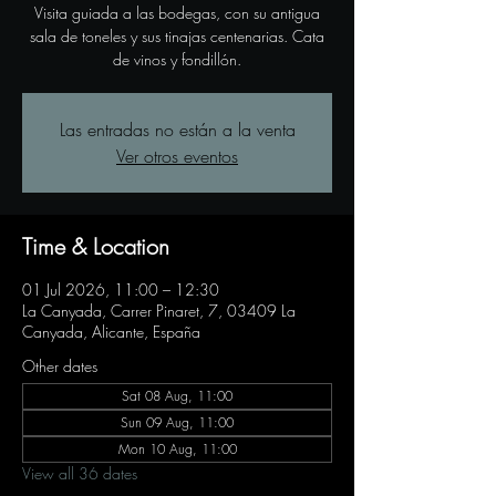
Visita guiada a las bodegas, con su antigua
sala de toneles y sus tinajas centenarias. Cata
de vinos y fondillón.
Las entradas no están a la venta
Ver otros eventos
Time & Location
01 Jul 2026, 11:00 – 12:30
La Canyada, Carrer Pinaret, 7, 03409 La
Canyada, Alicante, España
Other dates
Sat 08 Aug, 11:00
Sun 09 Aug, 11:00
Mon 10 Aug, 11:00
View all 36 dates