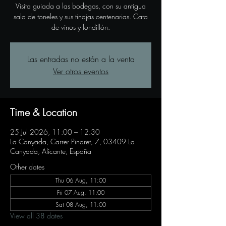
Visita guiada a las bodegas, con su antigua
sala de toneles y sus tinajas centenarias. Cata
de vinos y fondillón.
Las entradas no están a la venta
Ver otros eventos
Time & Location
25 Jul 2026, 11:00 – 12:30
La Canyada, Carrer Pinaret, 7, 03409 La
Canyada, Alicante, España
Other dates
Thu 06 Aug, 11:00
Fri 07 Aug, 11:00
Sat 08 Aug, 11:00
View all 38 dates