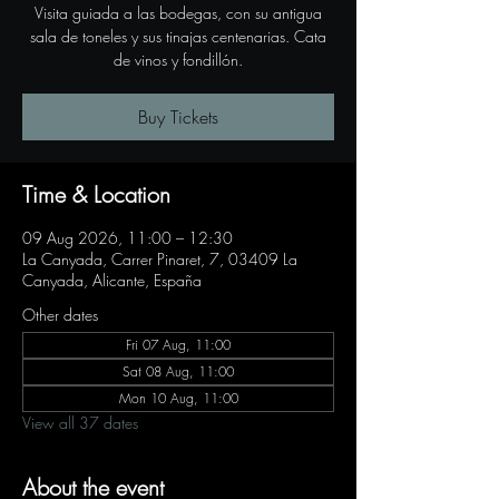
Visita guiada a las bodegas, con su antigua
sala de toneles y sus tinajas centenarias. Cata
de vinos y fondillón.
Buy Tickets
Time & Location
09 Aug 2026, 11:00 – 12:30
La Canyada, Carrer Pinaret, 7, 03409 La
Canyada, Alicante, España
Other dates
Fri 07 Aug, 11:00
Sat 08 Aug, 11:00
Mon 10 Aug, 11:00
View all 37 dates
About the event