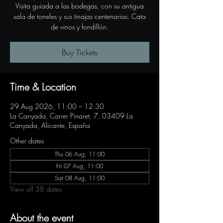
Visita guiada a las bodegas, con su antigua
sala de toneles y sus tinajas centenarias. Cata
de vinos y fondillón.
Buy Tickets
Time & Location
29 Aug 2026, 11:00 – 12:30
La Canyada, Carrer Pinaret, 7, 03409 La
Canyada, Alicante, España
Other dates
Thu 06 Aug, 11:00
Fri 07 Aug, 11:00
Sat 08 Aug, 11:00
View all 38 dates
About the event