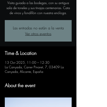
Visita guiada a las bodegas, con su antigua
sala de toneles y sus tinajas centenarias. Cata
de vinos y fondillón con nuestra enóloga.
Las entradas no están a la venta
Ver otros eventos
Time & Location
13 Oct 2025, 11:00 – 12:30
La Canyada, Carrer Pinaret, 7, 03409 La
Canyada, Alicante, España
About the event