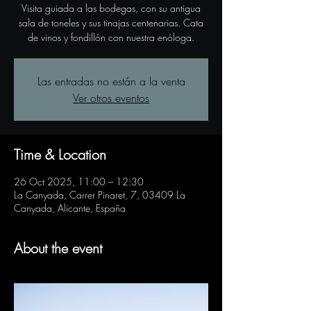
Visita guiada a las bodegas, con su antigua
sala de toneles y sus tinajas centenarias. Cata
de vinos y fondillón con nuestra enóloga.
Las entradas no están a la venta
Ver otros eventos
Time & Location
26 Oct 2025, 11:00 – 12:30
La Canyada, Carrer Pinaret, 7, 03409 La
Canyada, Alicante, España
About the event