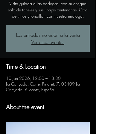
Visita guiada a las bodegas, con su antigua
sala de toneles y sus tinajas centenarias. Cata
de vinos y fondillón con nuestra enóloga.
Las entradas no están a la venta
Ver otros eventos
Time & Location
10 Jan 2026, 12:00 – 13:30
La Canyada, Carrer Pinaret, 7, 03409 La
Canyada, Alicante, España
About the event