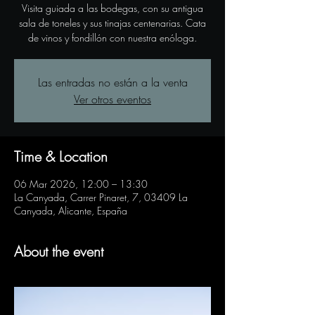
Visita guiada a las bodegas, con su antigua
sala de toneles y sus tinajas centenarias. Cata
de vinos y fondillón con nuestra enóloga.
Las entradas no están a la venta
Ver otros eventos
Time & Location
06 Mar 2026, 12:00 – 13:30
La Canyada, Carrer Pinaret, 7, 03409 La
Canyada, Alicante, España
About the event