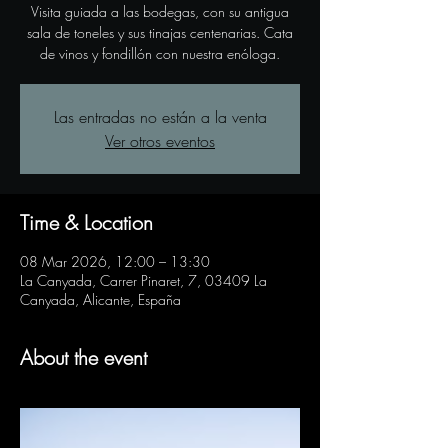
Visita guiada a las bodegas, con su antigua
sala de toneles y sus tinajas centenarias. Cata
de vinos y fondillón con nuestra enóloga.
Las entradas no están a la venta
Ver otros eventos
Time & Location
08 Mar 2026, 12:00 – 13:30
La Canyada, Carrer Pinaret, 7, 03409 La
Canyada, Alicante, España
About the event