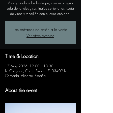
Visita guiada a las bodegas, con su antigua
sala de toneles y sus tinajas centenarias. Cata
de vinos y fondillón con nuestra enóloga.
Las entradas no están a la venta
Ver otros eventos
Time & Location
17 May 2026, 12:00 – 13:30
La Canyada, Carrer Pinaret, 7, 03409 La
Canyada, Alicante, España
About the event