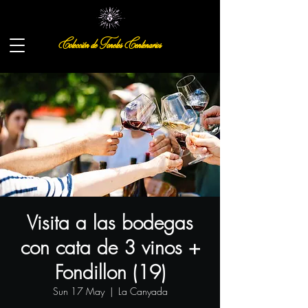
Colección de Toneles Centenarios
Visita a las bodegas
con cata de 3 vinos +
Fondillon (19)
Sun 17 May
  |  
La Canyada