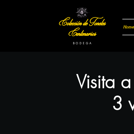
Colección de Toneles
Home
Centenarios
B O D E G A
Visita 
3 v