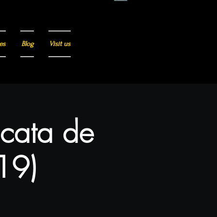
es
Blog
Visit us
 cata de
(19)