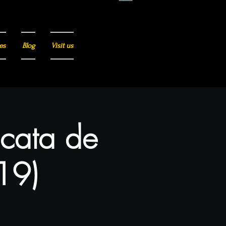
es
Blog
Visit us
 cata de
(19)