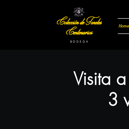
Colección de Toneles
Home
Centenarios
B O D E G A
Visita 
3 v