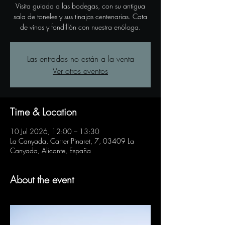
Visita guiada a las bodegas, con su antigua
sala de toneles y sus tinajas centenarias. Cata
de vinos y fondillón con nuestra enóloga.
Las entradas no están a la venta
Ver otros eventos
Time & Location
10 Jul 2026, 12:00 – 13:30
La Canyada, Carrer Pinaret, 7, 03409 La
Canyada, Alicante, España
About the event