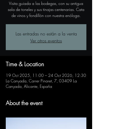
Visita guiada a las bodegas, con su antigua
sala de toneles y sus tinajas centenarias. Cata
de vinos y fondillón con nuestra enóloga.
Las entradas no están a la venta
Ver otros eventos
Time & Location
19 Oct 2025, 11:00 – 24 Oct 2026, 12:30
La Canyada, Carrer Pinaret, 7, 03409 La
Canyada, Alicante, España
About the event