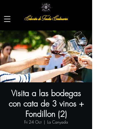
Colección de Toneles Centenarios
Visita a las bodegas
con cata de 3 vinos +
Fondillon (2)
Fri 24 Oct
  |  
La Canyada