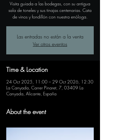
Visita guiada a las bodegas, con su antigua
sala de toneles y sus tinajas centenarias. Cata
de vinos y fondillón con nuestra enóloga.
Las entradas no están a la venta
Ver otros eventos
Time & Location
24 Oct 2025, 11:00 – 29 Oct 2026, 12:30
La Canyada, Carrer Pinaret, 7, 03409 La
Canyada, Alicante, España
About the event