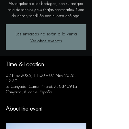
Visita guiada a las bodegas, con su antigua
sala de toneles y sus tinajas centenarias. Cata
de vinos y fondillón con nuestra enóloga.
Las entradas no están a la venta
Ver otros eventos
Time & Location
02 Nov 2025, 11:00 – 07 Nov 2026,
12:30
La Canyada, Carrer Pinaret, 7, 03409 La
Canyada, Alicante, España
About the event