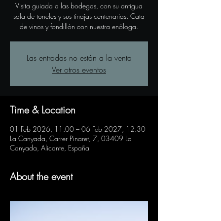
Visita guiada a las bodegas, con su antigua
sala de toneles y sus tinajas centenarias. Cata
de vinos y fondillón con nuestra enóloga.
Las entradas no están a la venta
Ver otros eventos
Time & Location
01 Feb 2026, 11:00 – 06 Feb 2027, 12:30
La Canyada, Carrer Pinaret, 7, 03409 La
Canyada, Alicante, España
About the event