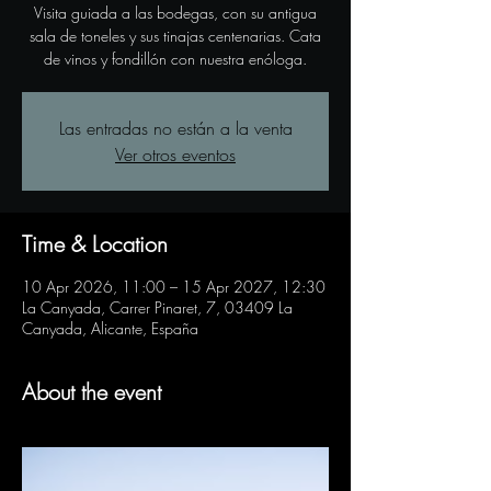
Visita guiada a las bodegas, con su antigua
sala de toneles y sus tinajas centenarias. Cata
de vinos y fondillón con nuestra enóloga.
Las entradas no están a la venta
Ver otros eventos
Time & Location
10 Apr 2026, 11:00 – 15 Apr 2027, 12:30
La Canyada, Carrer Pinaret, 7, 03409 La
Canyada, Alicante, España
About the event