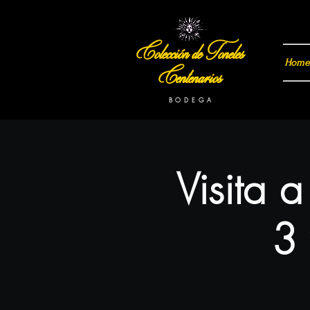
Colección de Toneles
Home
Centenarios
B O D E G A
Visita 
3 