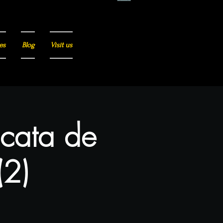
es
Blog
Visit us
 cata de
(2)