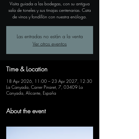
Visita guiada a las bodegas, con su antigua
sala de toneles y sus tinajas centenarias. Cata
de vinos y fondillón con nuestra enóloga.
Las entradas no están a la venta
Ver otros eventos
Time & Location
18 Apr 2026, 11:00 – 23 Apr 2027, 12:30
La Canyada, Carrer Pinaret, 7, 03409 La
Canyada, Alicante, España
About the event