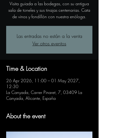
Visita guiada a las bodegas, con su antigua
sala de toneles y sus tinajas centenarias. Cata
de vinos y fondillón con nuestra enóloga.
Las entradas no están a la venta
Ver otros eventos
Time & Location
26 Apr 2026, 11:00 – 01 May 2027,
12:30
La Canyada, Carrer Pinaret, 7, 03409 La
Canyada, Alicante, España
About the event