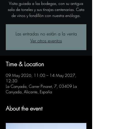
Visita guiada a las bodegas, con su antigua
sala de toneles y sus tinajas centenarias. Cata
de vinos y fondillón con nuestra enóloga.
Las entradas no están a la venta
Ver otros eventos
Time & Location
09 May 2026, 11:00 – 14 May 2027,
12:30
La Canyada, Carrer Pinaret, 7, 03409 La
Canyada, Alicante, España
About the event