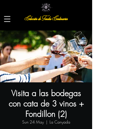
Colección de Toneles Centenarios
Visita a las bodegas
con cata de 3 vinos +
Fondillon (2)
Sun 24 May
  |  
La Canyada