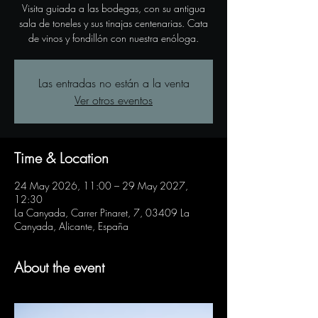
Visita guiada a las bodegas, con su antigua
sala de toneles y sus tinajas centenarias. Cata
de vinos y fondillón con nuestra enóloga.
Las entradas no están a la venta
Ver otros eventos
Time & Location
24 May 2026, 11:00 – 29 May 2027,
12:30
La Canyada, Carrer Pinaret, 7, 03409 La
Canyada, Alicante, España
About the event