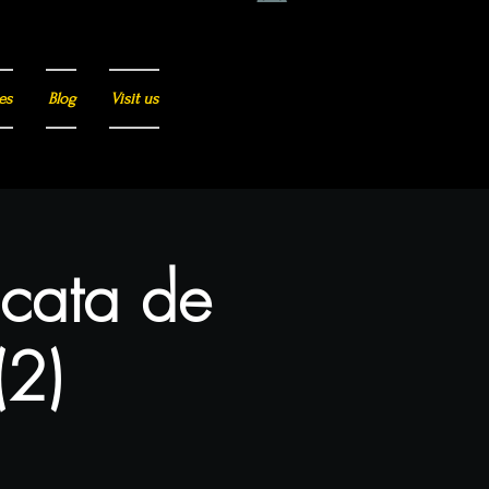
es
Blog
Visit us
 cata de
(2)