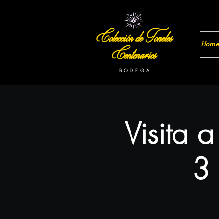
Colección de Toneles
Home
Centenarios
B O D E G A
Visita 
3 