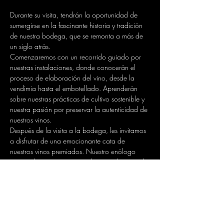
Durante su visita, tendrán la oportunidad de 
sumergirse en la fascinante historia y tradición 
de nuestra bodega, que se remonta a más de 
un siglo atrás.
Comenzaremos con un recorrido guiado por 
nuestras instalaciones, donde conocerán el 
proceso de elaboración del vino, desde la 
vendimia hasta el embotellado. Aprenderán 
sobre nuestras prácticas de cultivo sostenible y 
nuestra pasión por preservar la autenticidad de 
nuestros vinos.
Después de la visita a la bodega, les invitamos 
a disfrutar de una emocionante cata de 
nuestros vinos premiados. Nuestro enólogo 
experto les guiará a través de una selección de 
nuestros mejores vinos, mientras les enseña a 
apreciar sus aromas, sabores y texturas únicas.