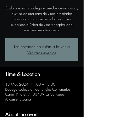
Explora nuestra bodega y viñedos centenarios y
disfruta de una cata de vinos premiados
maridados con aperitivos locales. Una
experiencia única de vino y hospitalidad
mediterránea te espera.
Las entradas no están a la venta
Ver otros eventos
Time & Location
18 May 2024, 11:00 – 13:00
Bodega Colección de Toneles Centenarios,
Carrer Pinaret, 7, 03409 La Canyada,
Alicante, España
About the event