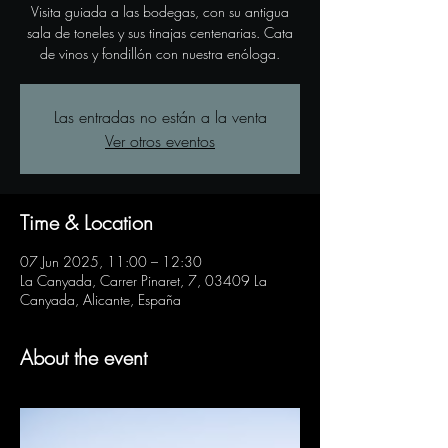
Visita guiada a las bodegas, con su antigua
sala de toneles y sus tinajas centenarias. Cata
de vinos y fondillón con nuestra enóloga.
Las entradas no están a la venta
Ver otros eventos
Time & Location
07 Jun 2025, 11:00 – 12:30
La Canyada, Carrer Pinaret, 7, 03409 La
Canyada, Alicante, España
About the event